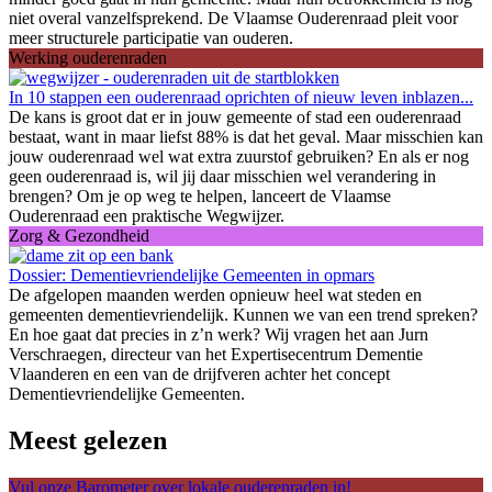
niet overal vanzelfsprekend. De Vlaamse Ouderenraad pleit voor
meer structurele participatie van ouderen.
Werking ouderenraden
In 10 stappen een ouderenraad oprichten of nieuw leven inblazen...
De kans is groot dat er in jouw gemeente of stad een ouderenraad
bestaat, want in maar liefst 88% is dat het geval. Maar misschien kan
jouw ouderenraad wel wat extra zuurstof gebruiken? En als er nog
geen ouderenraad is, wil jij daar misschien wel verandering in
brengen? Om je op weg te helpen, lanceert de Vlaamse
Ouderenraad een praktische Wegwijzer.
Zorg & Gezondheid
Dossier: Dementievriendelijke Gemeenten in opmars
De afgelopen maanden werden opnieuw heel wat steden en
gemeenten dementievriendelijk. Kunnen we van een trend spreken?
En hoe gaat dat precies in z’n werk? Wij vragen het aan Jurn
Verschraegen, directeur van het Expertisecentrum Dementie
Vlaanderen en een van de drijfveren achter het concept
Dementievriendelijke Gemeenten.
Meest gelezen
Vul onze Barometer over lokale ouderenraden in!