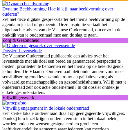
Dynamo Beeldvorming: Hoe kijk jij naar beeldvorming over
ouderen?
Zet met deze digitale gespreksstarter het thema beeldvorming op de
agenda in je stad of gemeente. Deze inspiratie vertaalt het
uitgebrachte advies van de Vlaamse Ouderenraad, om er zo in de
praktijk van je ouderenraad mee aan de slag te gaan.
Zorg & Gezondheid
Dossier: Levenseinde
De Vlaamse Ouderenraad publiceerde een advies over het
levenseinde met als doel een breed en genuanceerd perspectief te
bieden, prioriteiten te benoemen en het thema op de beleidsagenda
te houden. De Vlaamse Ouderenraad pleit onder andere voor meer
sensibilisering rond levenseinde, rouw en palliatieve zorg als
volwaardige maatschappelijke en gezondheidsthema’s. Wil jij met je
ouderenraad zelf ook actie ondernemen? In dit dossier ontdek je
enkele gespreksstarters.
Vrijwilligerswerk
Vrijwillig engagement in de lokale ouderenraad
Een sterke lokale ouderenraad draait op geëngageerde vrijwilligers.
Dankzij hun inzet krijgen ouderen een stem in het lokaal beleid,
worden noden en wensen gesignaleerd en groeit een
leeftijdsvriendelijke gemeente waar iedereen kan meedoen.