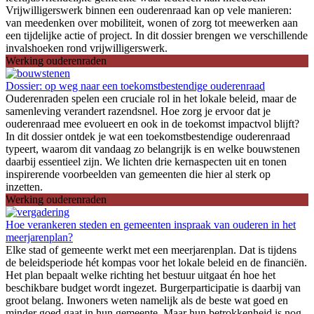
Vrijwilligerswerk binnen een ouderenraad kan op vele manieren:
van meedenken over mobiliteit, wonen of zorg tot meewerken aan
een tijdelijke actie of project. In dit dossier brengen we verschillende
invalshoeken rond vrijwilligerswerk.
Werking ouderenraden
Dossier: op weg naar een toekomstbestendige ouderenraad
Ouderenraden spelen een cruciale rol in het lokale beleid, maar de
samenleving verandert razendsnel. Hoe zorg je ervoor dat je
ouderenraad mee evolueert en ook in de toekomst impactvol blijft?
In dit dossier ontdek je wat een toekomstbestendige ouderenraad
typeert, waarom dit vandaag zo belangrijk is en welke bouwstenen
daarbij essentieel zijn. We lichten drie kernaspecten uit en tonen
inspirerende voorbeelden van gemeenten die hier al sterk op
inzetten.
Werking ouderenraden
Hoe verankeren steden en gemeenten inspraak van ouderen in het
meerjarenplan?
Elke stad of gemeente werkt met een meerjarenplan. Dat is tijdens
de beleidsperiode hét kompas voor het lokale beleid en de financiën.
Het plan bepaalt welke richting het bestuur uitgaat én hoe het
beschikbare budget wordt ingezet. Burgerparticipatie is daarbij van
groot belang. Inwoners weten namelijk als de beste wat goed en
minder goed gaat in hun gemeente. Maar hun betrokkenheid is nog