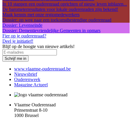
In 10 stappen een ouderenraad oprichten of nieuw leven inblazen...
De barometerresultaten voor lokale ouderenraden zijn bekend!
Maak kennis met onze regiomedewerkers
Dossier: op weg naar een toekomstbestendige ouderenraad
Dossier: Levenseinde
Dossier: Dementievriendelijke Gemeenten in opmars
Fier op je ouderenraad?
Deel je initiatief!
Blijf op de hoogte van nieuwe artikels!
www.vlaamse-ouderenraad.be
Nieuwsbrief
Voet
Ouderenweek
Magazine Actueel
Vlaamse Ouderenraad
Prinsenstraat 8-10
1000 Brussel