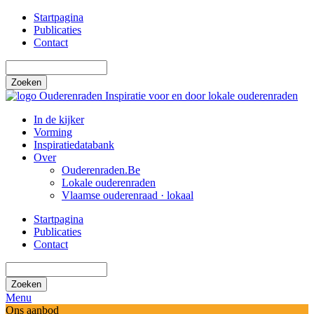
Overslaan
Startpagina
en
Publicaties
Top
naar
Contact
menu
de
Zoeken
inhoud
gaan
Ouderenraden
Inspiratie voor en door lokale ouderenraden
In de kijker
(current)
Vorming
(current)
Hoofdnavigatie
Inspiratiedatabank
(current)
Over
(current)
Ouderenraden.Be
(current)
Lokale ouderenraden
(current)
Vlaamse ouderenraad · lokaal
(current)
Startpagina
Publicaties
Top
Contact
menu
Zoeken
Menu
Ons aanbod